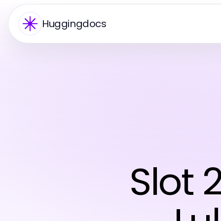
Huggingdocs
Slot 