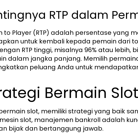
ntingnya RTP dalam Perm
n to Player (RTP) adalah persentase yang
apkan untuk kembali kepada pemain dari to
dengan RTP tinggi, misalnya 96% atau lebih,
n dalam jangka panjang. Memilih permain
gkatkan peluang Anda untuk mendapatkan 
rategi Bermain Slot
bermain slot, memiliki strategi yang baik s
 mesin slot, manajemen bankroll adalah ku
n bijak dan bertanggung jawab.