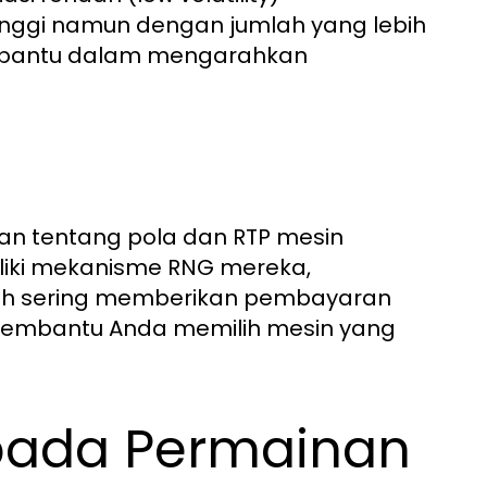
nggi namun dengan jumlah yang lebih
embantu dalam mengarahkan
n tentang pola dan RTP mesin
iliki mekanisme RNG mereka,
h sering memberikan pembayaran
 membantu Anda memilih mesin yang
pada Permainan