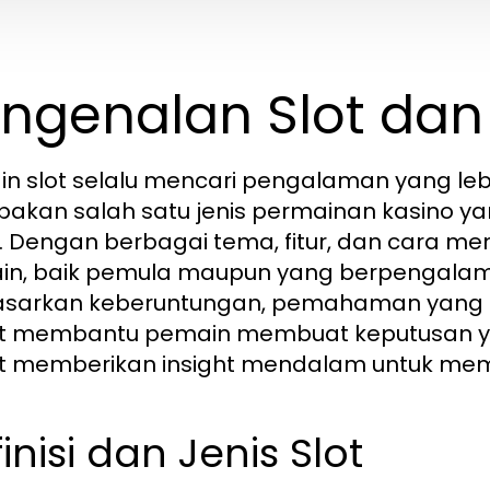
ngenalan Slot da
n slot selalu mencari pengalaman yang leb
akan salah satu jenis permainan kasino ya
. Dengan berbagai tema, fitur, dan cara me
n, baik pemula maupun yang berpengalama
sarkan keberuntungan, pemahaman yang ba
 membantu pemain membuat keputusan yan
 memberikan insight mendalam untuk mem
inisi dan Jenis Slot