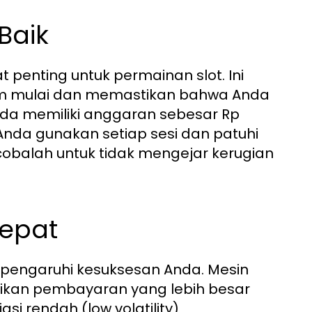
Baik
 penting untuk permainan slot. Ini
m mulai dan memastikan bahwa Anda
Anda memiliki anggaran sebesar Rp
Anda gunakan setiap sesi dan patuhi
cobalah untuk tidak mengejar kerugian
Tepat
mpengaruhi kesuksesan Anda. Mesin
berikan pembayaran yang lebih besar
si rendah (low volatility)