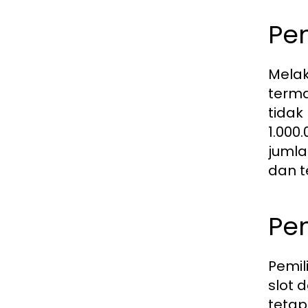
Pen
Melak
term
tidak
1.000
jumla
dan t
Pem
Pemil
slot 
tetap