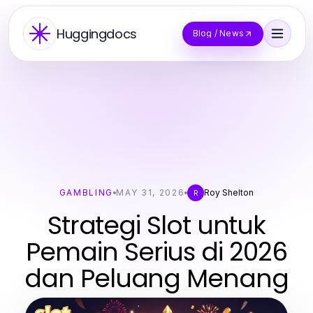
Huggingdocs
Blog / News
GAMBLING
MAY 31, 2026
Roy Shelton
R
Strategi Slot untuk
Pemain Serius di 2026
dan Peluang Menang