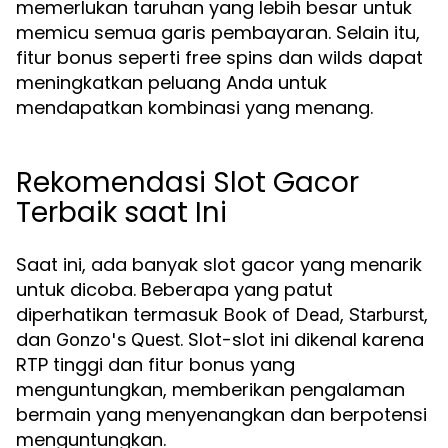
memerlukan taruhan yang lebih besar untuk
memicu semua garis pembayaran. Selain itu,
fitur bonus seperti free spins dan wilds dapat
meningkatkan peluang Anda untuk
mendapatkan kombinasi yang menang.
Rekomendasi Slot Gacor
Terbaik saat Ini
Saat ini, ada banyak slot gacor yang menarik
untuk dicoba. Beberapa yang patut
diperhatikan termasuk
,
,
Book of Dead
Starburst
dan
. Slot-slot ini dikenal karena
Gonzo's Quest
RTP tinggi dan fitur bonus yang
menguntungkan, memberikan pengalaman
bermain yang menyenangkan dan berpotensi
menguntungkan.