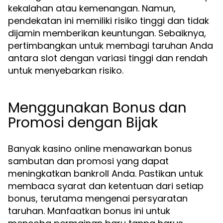
kekalahan atau kemenangan. Namun,
pendekatan ini memiliki risiko tinggi dan tidak
dijamin memberikan keuntungan. Sebaiknya,
pertimbangkan untuk membagi taruhan Anda
antara slot dengan variasi tinggi dan rendah
untuk menyebarkan risiko.
Menggunakan Bonus dan
Promosi dengan Bijak
Banyak kasino online menawarkan bonus
sambutan dan promosi yang dapat
meningkatkan bankroll Anda. Pastikan untuk
membaca syarat dan ketentuan dari setiap
bonus, terutama mengenai persyaratan
taruhan. Manfaatkan bonus ini untuk