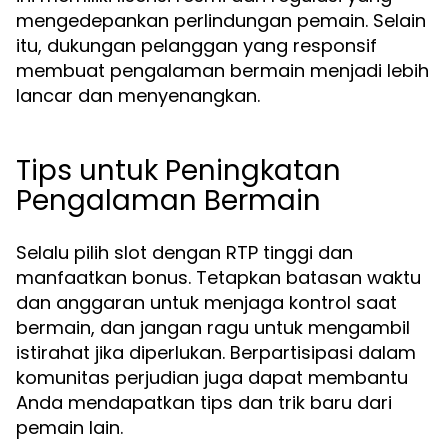
mengedepankan perlindungan pemain. Selain
itu, dukungan pelanggan yang responsif
membuat pengalaman bermain menjadi lebih
lancar dan menyenangkan.
Tips untuk Peningkatan
Pengalaman Bermain
Selalu pilih slot dengan RTP tinggi dan
manfaatkan bonus. Tetapkan batasan waktu
dan anggaran untuk menjaga kontrol saat
bermain, dan jangan ragu untuk mengambil
istirahat jika diperlukan. Berpartisipasi dalam
komunitas perjudian juga dapat membantu
Anda mendapatkan tips dan trik baru dari
pemain lain.