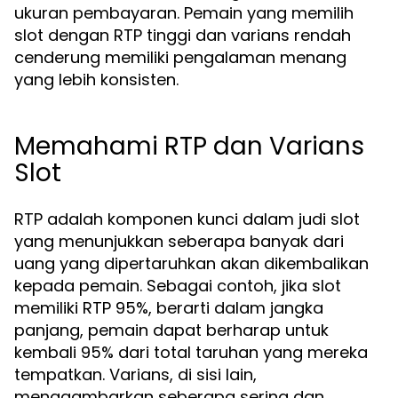
ukuran pembayaran. Pemain yang memilih
slot dengan RTP tinggi dan varians rendah
cenderung memiliki pengalaman menang
yang lebih konsisten.
Memahami RTP dan Varians
Slot
RTP adalah komponen kunci dalam judi slot
yang menunjukkan seberapa banyak dari
uang yang dipertaruhkan akan dikembalikan
kepada pemain. Sebagai contoh, jika slot
memiliki RTP 95%, berarti dalam jangka
panjang, pemain dapat berharap untuk
kembali 95% dari total taruhan yang mereka
tempatkan. Varians, di sisi lain,
menggambarkan seberapa sering dan