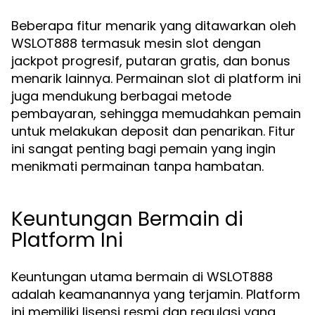
Beberapa fitur menarik yang ditawarkan oleh
WSLOT888 termasuk mesin slot dengan
jackpot progresif, putaran gratis, dan bonus
menarik lainnya. Permainan slot di platform ini
juga mendukung berbagai metode
pembayaran, sehingga memudahkan pemain
untuk melakukan deposit dan penarikan. Fitur
ini sangat penting bagi pemain yang ingin
menikmati permainan tanpa hambatan.
Keuntungan Bermain di
Platform Ini
Keuntungan utama bermain di WSLOT888
adalah keamanannya yang terjamin. Platform
ini memiliki lisensi resmi dan regulasi yang