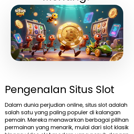
Pengenalan Situs Slot
Dalam dunia perjudian online,
adalah
situs slot
salah satu yang paling populer di kalangan
pemain. Mereka menawarkan berbagai pilihan
permainan yang menarik, mulai dari slot klasik