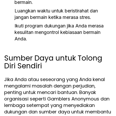
bermain.
Luangkan waktu untuk beristirahat dan
jangan bermain ketika merasa stres.
Ikuti program dukungan jika Anda merasa
kesulitan mengontrol kebiasaan bermain
Anda.
Sumber Daya untuk Tolong
Diri Sendiri
Jika Anda atau seseorang yang Anda kenal
mengalami masalah dengan perjudian,
penting untuk mencari bantuan. Banyak
organisasi seperti Gamblers Anonymous dan
lembaga setempat yang menyediakan
dukungan dan sumber daya untuk membantu