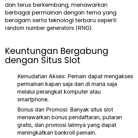
dan terus berkembang, menawarkan
berbagai permainan dengan tema yang
beragam serta teknologi terbaru seperti
.
random number generators (RNG)
Keuntungan Bergabung
dengan Situs Slot
Kemudahan Akses:
Pemain dapat mengakses
permainan kapan saja dan di mana saja
melalui perangkat komputer atau
smartphone.
Bonus dan Promosi:
Banyak situs slot
menawarkan bonus pendaftaran, putaran
gratis, dan promosi lainnya yang dapat
meningkatkan bankroll pemain.