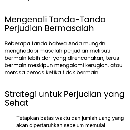
Mengenali Tanda-Tanda
Perjudian Bermasalah
Beberapa tanda bahwa Anda mungkin
menghadapi masalah perjudian meliputi
bermain lebih dari yang direncanakan, terus
bermain meskipun mengalami kerugian, atau
merasa cemas ketika tidak bermain.
Strategi untuk Perjudian yang
Sehat
Tetapkan batas waktu dan jumlah uang yang
akan dipertaruhkan sebelum memulai