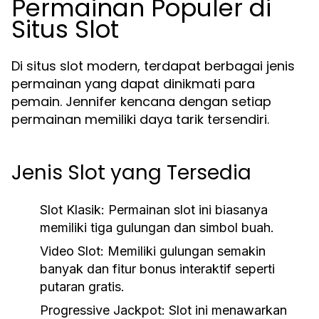
Permainan Populer di
Situs Slot
Di situs slot modern, terdapat berbagai jenis
permainan yang dapat dinikmati para
pemain. Jennifer kencana dengan setiap
permainan memiliki daya tarik tersendiri.
Jenis Slot yang Tersedia
Slot Klasik:
Permainan slot ini biasanya
memiliki tiga gulungan dan simbol buah.
Video Slot:
Memiliki gulungan semakin
banyak dan fitur bonus interaktif seperti
putaran gratis.
Progressive Jackpot:
Slot ini menawarkan