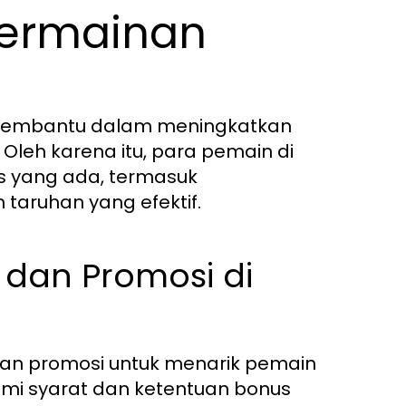
Permainan
 membantu dalam meningkatkan
leh karena itu, para pemain di
ps yang ada, termasuk
aruhan yang efektif.
dan Promosi di
dan promosi untuk menarik pemain
i syarat dan ketentuan bonus