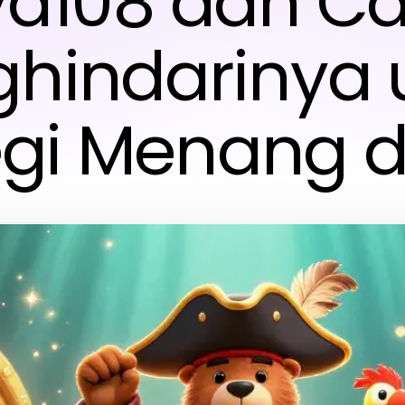
yd108 dan Ca
hindarinya 
egi Menang d