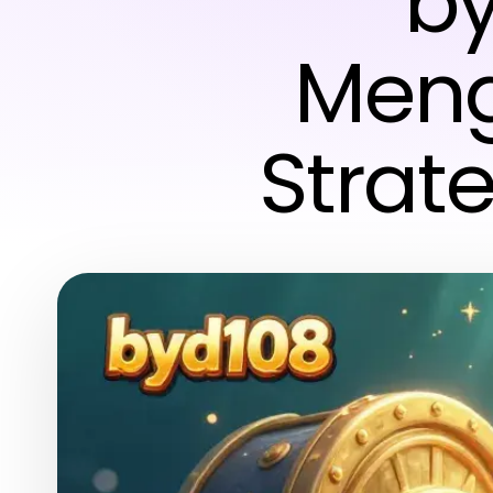
b
Meng
Strat