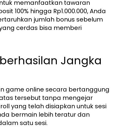
untuk memanfaatkan tawaran
osit 100% hingga Rp1.000.000, Anda
ertaruhkan jumlah bonus sebelum
 yang cerdas bisa memberi
eberhasilan Jangka
in game online secara bertanggung
atas tersebut tanpa mengejar
ll yang telah disiapkan untuk sesi
da bermain lebih teratur dan
alam satu sesi.