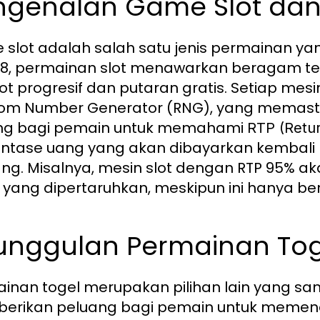
ngenalan Game Slot dan
slot adalah salah satu jenis permainan yang 
8, permainan slot menawarkan beragam tem
ot progresif dan putaran gratis. Setiap mes
m Number Generator (RNG), yang memastik
ing bagi pemain untuk memahami
RTP (Retur
ntase uang yang akan dibayarkan kembal
ng. Misalnya, mesin slot dengan RTP 95% a
 yang dipertaruhkan, meskipun ini hanya b
unggulan Permainan Toge
inan togel merupakan pilihan lain yang sang
erikan peluang bagi pemain untuk memen