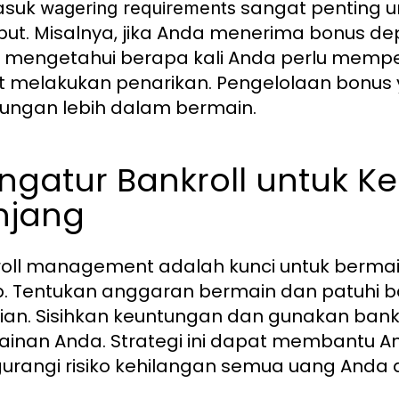
asuk
sangat penting 
wagering requirements
but. Misalnya, jika Anda menerima bonus dep
 mengetahui berapa kali Anda perlu memp
 melakukan penarikan. Pengelolaan bonus
ungan lebih dalam bermain.
ngatur Bankroll untuk K
njang
oll management adalah kunci untuk berma
. Tentukan anggaran bermain dan patuhi b
ian. Sisihkan keuntungan dan gunakan bankro
inan Anda. Strategi ini dapat membantu An
rangi risiko kehilangan semua uang Anda d