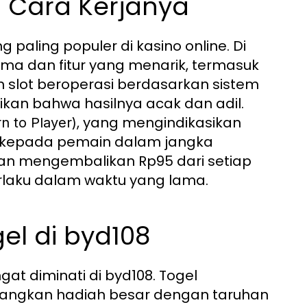
 Cara Kerjanya
paling populer di kasino online. Di
a dan fitur yang menarik, termasuk
in slot beroperasi berdasarkan sistem
an bahwa hasilnya acak dan adil.
, yang mengindikasikan
n to Player)
i kepada pemain dalam jangka
kan mengembalikan Rp95 dari setiap
erlaku dalam waktu yang lama.
l di byd108
at diminati di byd108. Togel
angkan hadiah besar dengan taruhan