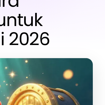
ra
untuk
i 2026