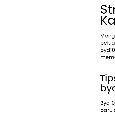
St
Ka
Meng
pelua
byd10
memak
Ti
by
Byd10
baru