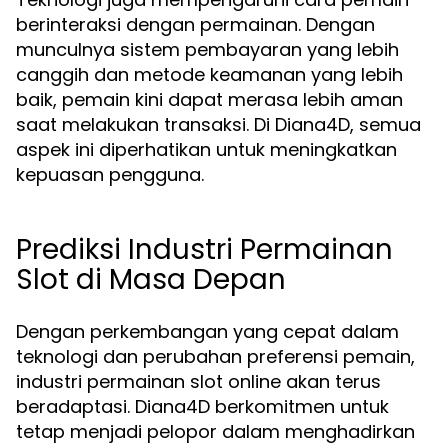
berinteraksi dengan permainan. Dengan
munculnya sistem pembayaran yang lebih
canggih dan metode keamanan yang lebih
baik, pemain kini dapat merasa lebih aman
saat melakukan transaksi. Di Diana4D, semua
aspek ini diperhatikan untuk meningkatkan
kepuasan pengguna.
Prediksi Industri Permainan
Slot di Masa Depan
Dengan perkembangan yang cepat dalam
teknologi dan perubahan preferensi pemain,
industri permainan slot online akan terus
beradaptasi. Diana4D berkomitmen untuk
tetap menjadi pelopor dalam menghadirkan