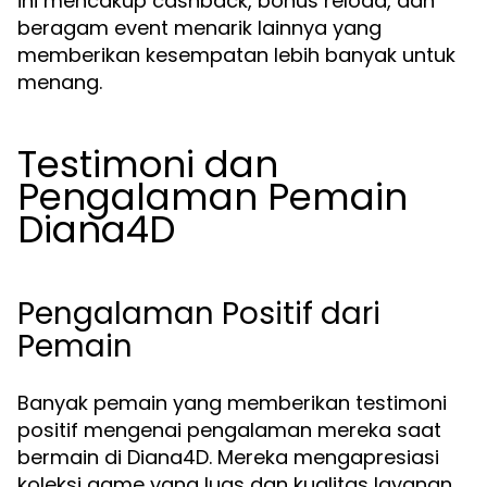
ini mencakup cashback, bonus reload, dan
beragam event menarik lainnya yang
memberikan kesempatan lebih banyak untuk
menang.
Testimoni dan
Pengalaman Pemain
Diana4D
Pengalaman Positif dari
Pemain
Banyak pemain yang memberikan testimoni
positif mengenai pengalaman mereka saat
bermain di Diana4D. Mereka mengapresiasi
koleksi game yang luas dan kualitas layanan