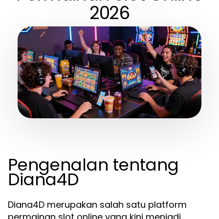
2026
Pengenalan tentang
Diana4D
Diana4D merupakan salah satu platform
permainan slot online yang kini menjadi