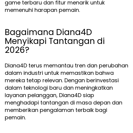
game terbaru dan fitur menarik untuk
memenuhi harapan pemain.
Bagaimana Diana4D
Menyikapi Tantangan di
2026?
Diana4D terus memantau tren dan perubahan
dalam industri untuk memastikan bahwa
mereka tetap relevan. Dengan berinvestasi
dalam teknologi baru dan meningkatkan
layanan pelanggan, Diana4D siap
menghadapi tantangan di masa depan dan
memberikan pengalaman terbaik bagi
pemain.