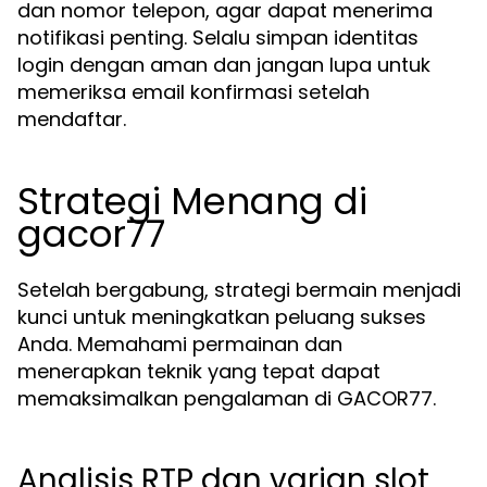
dan nomor telepon, agar dapat menerima
notifikasi penting. Selalu simpan identitas
login dengan aman dan jangan lupa untuk
memeriksa email konfirmasi setelah
mendaftar.
Strategi Menang di
gacor77
Setelah bergabung, strategi bermain menjadi
kunci untuk meningkatkan peluang sukses
Anda. Memahami permainan dan
menerapkan teknik yang tepat dapat
memaksimalkan pengalaman di GACOR77.
Analisis RTP dan varian slot