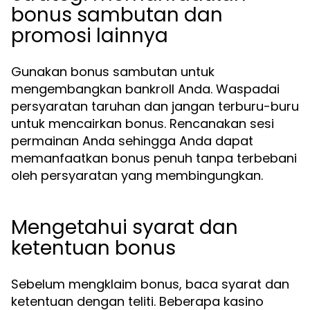
bonus sambutan dan
promosi lainnya
Gunakan bonus sambutan untuk
mengembangkan bankroll Anda. Waspadai
persyaratan taruhan dan jangan terburu-buru
untuk mencairkan bonus. Rencanakan sesi
permainan Anda sehingga Anda dapat
memanfaatkan bonus penuh tanpa terbebani
oleh persyaratan yang membingungkan.
Mengetahui syarat dan
ketentuan bonus
Sebelum mengklaim bonus, baca syarat dan
ketentuan dengan teliti. Beberapa kasino