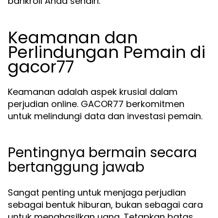
bankroll Anda sendiri.
Keamanan dan
Perlindungan Pemain di
gacor77
Keamanan adalah aspek krusial dalam
perjudian online. GACOR77 berkomitmen
untuk melindungi data dan investasi pemain.
Pentingnya bermain secara
bertanggung jawab
Sangat penting untuk menjaga perjudian
sebagai bentuk hiburan, bukan sebagai cara
untuk menghasilkan uang. Tetapkan batas