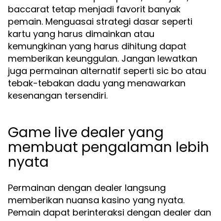
baccarat tetap menjadi favorit banyak
pemain. Menguasai strategi dasar seperti
kartu yang harus dimainkan atau
kemungkinan yang harus dihitung dapat
memberikan keunggulan. Jangan lewatkan
juga permainan alternatif seperti sic bo atau
tebak-tebakan dadu yang menawarkan
kesenangan tersendiri.
Game live dealer yang
membuat pengalaman lebih
nyata
Permainan dengan dealer langsung
memberikan nuansa kasino yang nyata.
Pemain dapat berinteraksi dengan dealer dan