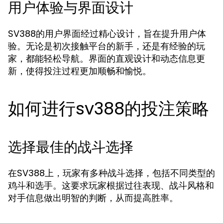
用户体验与界面设计
SV388的用户界面经过精心设计，旨在提升用户体
验。无论是初次接触平台的新手，还是有经验的玩
家，都能轻松导航。界面的直观设计和动态信息更
新，使得投注过程更加顺畅和愉悦。
如何进行sv388的投注策略
选择最佳的战斗选择
在SV388上，玩家有多种战斗选择，包括不同类型的
鸡斗和选手。这要求玩家根据过往表现、战斗风格和
对手信息做出明智的判断，从而提高胜率。