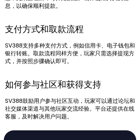
息，以确保顺利提款。
支付方式和取款流程
SV388支持多种支付方式，例如信用卡、电子钱包和
银行转账。取款流程同样方便，玩家只需选择提现方
式，并按照步骤确认即可。
如何参与社区和获得支持
SV388鼓励用户参与社区互动，玩家可以通过论坛和
社交媒体渠道与其他玩家交流经验。平台还提供在线
客服，及时解决用户问题。