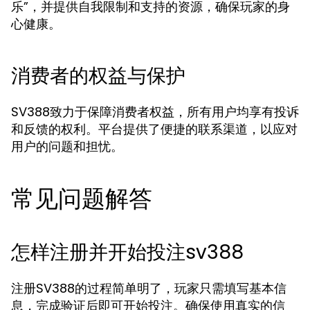
乐”，并提供自我限制和支持的资源，确保玩家的身
心健康。
消费者的权益与保护
SV388致力于保障消费者权益，所有用户均享有投诉
和反馈的权利。平台提供了便捷的联系渠道，以应对
用户的问题和担忧。
常见问题解答
怎样注册并开始投注sv388
注册SV388的过程简单明了，玩家只需填写基本信
息，完成验证后即可开始投注。确保使用真实的信